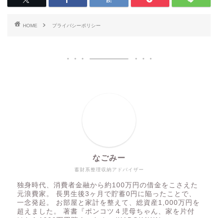
HOME
プライバシーポリシー
なごみー
蓄財系整理収納アドバイザー
独身時代、消費者金融から約100万円の借金をこさえた
元浪費家。 長男生後3ヶ月で貯蓄0円に陥ったことで、
一念発起。 お部屋と家計を整えて、総資産1,000万円を
超えました。 著書『ポンコツ４児母ちゃん、家を片付