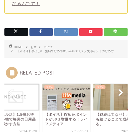
なるんです！
HOME
お金
ポイ活
【ポイ活】手出し0、無料で貯めやすいWARAU(ワラウ)ポイントの貯め方
RELATED POST
活
ポイ活
ポイ活
ポイ活】貯めたポイン
【継続は力なり】ポイ活
【ウェル活】1.5倍
が50％増量する！ライ
も続けることで成果が出
に買い物で毎月の日
メディア
る。
費を浮かす方法
2019-10-31
2020-03-02
2024-1