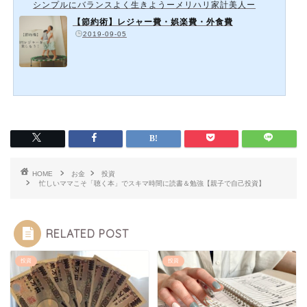
シンプルにバランスよく生きようーメリハリ家計美人ー
【節約術】レジャー費・娯楽費・外食費
️
2019-09-05
HOME
お金
投資
忙しいママこそ「聴く本」でスキマ時間に読書＆勉強【親子で自己投資】
RELATED POST
投資
投資