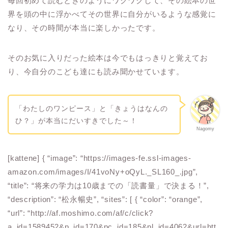
毎回初めて読むときのようにワクワクして、その絵本の世
界を頭の中に浮かべてその世界に自分がいるような感覚に
なり、その時間が本当に楽しかったです。
そのお気に入りだった絵本は今でもはっきりと覚えてお
り、今自分のこども達にも読み聞かせています。
「わたしのワンピース」と「きょうはなんの
ひ？」が本当にだいすきでした～！
Nagomy
[kattene] { “image”: “https://images-fe.ssl-images-
amazon.com/images/I/41voNy+oQyL._SL160_.jpg”,
“title”: “将来の学力は10歳までの「読書量」で決まる！”,
“description”: “松永暢史”, “sites”: [ { “color”: “orange”,
“url”: “http://af.moshimo.com/af/c/click?
a_id=1589452&p_id=170&pc_id=185&pl_id=4062&url=htt