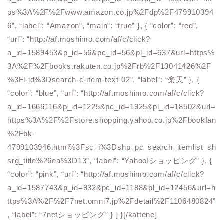
ps%3A%2F%2Fwww.amazon.co.jp%2Fdp%2F479910394
6”, “label”: “Amazon”, “main”: “true” }, { “color”: “red”,
“url”: “http://af.moshimo.com/af/c/click?
a_id=1589453&p_id=56&pc_id=56&pl_id=637&url=https%
3A%2F%2Fbooks.rakuten.co.jp%2Frb%2F13041426%2F
%3Fl-id%3Dsearch-c-item-text-02”, “label”: “楽天” }, {
“color”: “blue”, “url”: “http://af.moshimo.com/af/c/click?
a_id=1666116&p_id=1225&pc_id=1925&pl_id=18502&url=
https%3A%2F%2Fstore.shopping.yahoo.co.jp%2Fbookfan
%2Fbk-
4799103946.html%3Fsc_i%3Dshp_pc_search_itemlist_sh
srg_title%26ea%3D13”, “label”: “Yahoo!ショッピング” }, {
“color”: “pink”, “url”: “http://af.moshimo.com/af/c/click?
a_id=1587743&p_id=932&pc_id=1188&pl_id=12456&url=h
ttps%3A%2F%2F7net.omni7.jp%2Fdetail%2F1106480824”
, “label”: “7netショッピング” } ] }[/kattene]