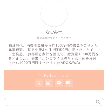
なごみー
蓄財系整理収納アドバイザー
独身時代、消費者金融から約100万円の借金をこさえた
元浪費家。 長男生後3ヶ月で貯蓄0円に陥ったことで、
一念発起。 お部屋と家計を整えて、総資産1,000万円を
超えました。 著書『ポンコツ４児母ちゃん、家を片付
けたら1000万円貯まった！』(KADOKAWA)
＼ Follow me ／