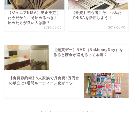
【ジュニアNISA】廃止決定し
【投資】初心者こそ、つみた
た今だからこそ始めるべき！
てNISAを活用しよう！
始めた方が良い人は誰？
2020-08-03
2019-08-10
【無買デー】NMD（NoMoneyDay）を
作ると貯金が増えるって本当？
【食費節約術】5人家族で月食費3万円台
の献立は1週間ルーティーン化がコツ