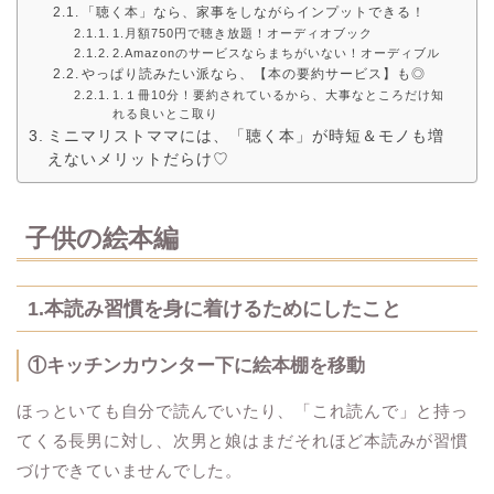
「聴く本」なら、家事をしながらインプットできる！
1.月額750円で聴き放題！オーディオブック
2.Amazonのサービスならまちがいない！オーディブル
やっぱり読みたい派なら、【本の要約サービス】も◎
1.１冊10分！要約されているから、大事なところだけ知
れる良いとこ取り
ミニマリストママには、「聴く本」が時短＆モノも増
えないメリットだらけ♡
子供の絵本編
1.本読み習慣を身に着けるためにしたこと
①キッチンカウンター下に絵本棚を移動
ほっといても自分で読んでいたり、「これ読んで」と持っ
てくる長男に対し、次男と娘はまだそれほど本読みが習慣
づけできていませんでした。