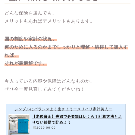
どんな保険を選んでも、
メリットもあればデメリットもあります。
国の制度や家計の状況、
何のために入るのかまでしっかりと理解・納得して加入す
れば、
それが最適解です。
今入っている内容や保障はどんなものか、
ぜひ今一度見直してみてくださいね！
シンプルにバランスよく生きようーメリハリ家計美人ー
【老後資金】夫婦で必要額はいくら？計算方法と足
りない前提で貯めよう
️
2020-06-09