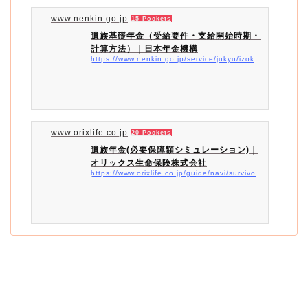
www.nenkin.go.jp
15 Pockets
遺族基礎年金（受給要件・支給開始時期・
計算方法）｜日本年金機構
https://www.nenkin.go.jp/service/jukyu/izokunenkin/jukyu-yoken/20150401-04.html
www.orixlife.co.jp
20 Pockets
遺族年金(必要保障額シミュレーション)｜
オリックス生命保険株式会社
https://www.orixlife.co.jp/guide/navi/survivors_pension.html#:~:text=遺族厚生年金の計算式&amp;#038;#038;text={%20[平均標準報酬月額×,月で計算されます。)